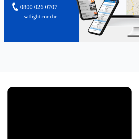
0800 026 0707
satlight.com.br