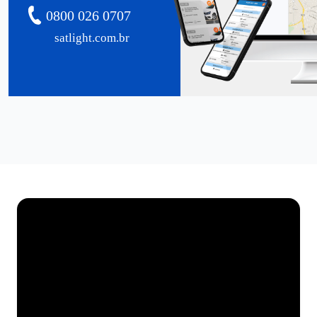
0800 026 0707
satlight.com.br