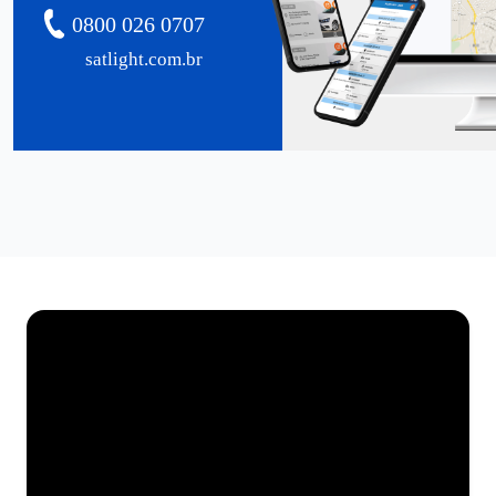
0800 026 0707
satlight.com.br