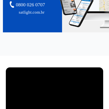
0800 026 0707
satlight.com.br