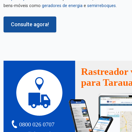
bens-móveis como
geradores de energia
e
semirreboques
.
Consulte agora!
Rastreador 
para Tarau
0800 026 0707