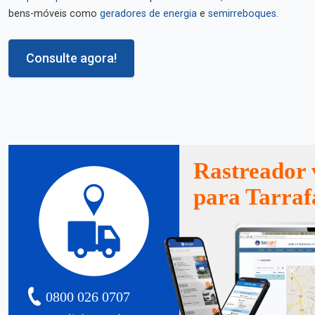
bens-móveis como
geradores de energia
e
semirreboques
.
Consulte agora!
Rastreador 
para Tarraf
0800 026 0707