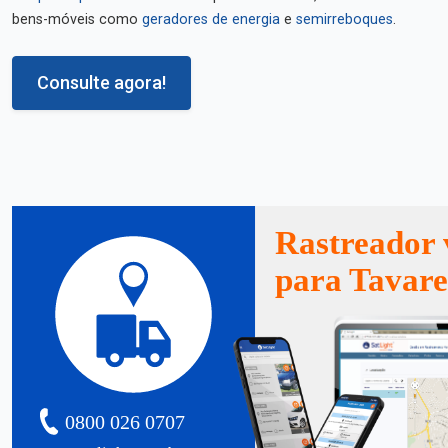
bens-móveis como
geradores de energia
e
semirreboques
.
Consulte agora!
Rastreador 
para Tavare
0800 026 0707