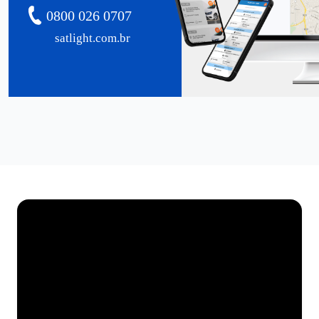
0800 026 0707
satlight.com.br