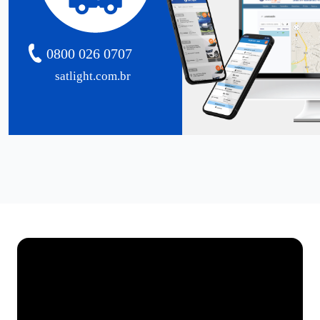
0800 026 0707
satlight.com.br