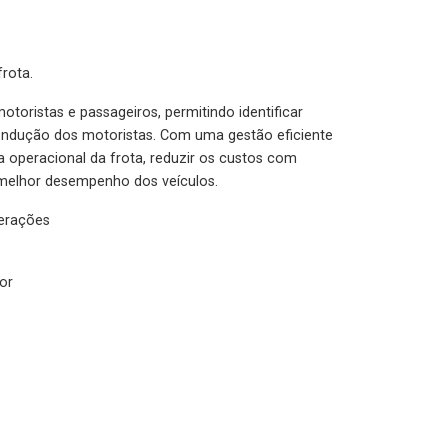
rota.
otoristas e passageiros, permitindo identificar
condução dos motoristas. Com uma gestão eficiente
ia operacional da frota, reduzir os custos com
melhor desempenho dos veículos.
lerações
or