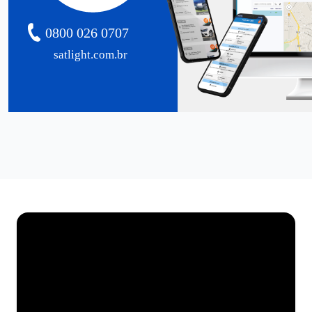
0800 026 0707
satlight.com.br