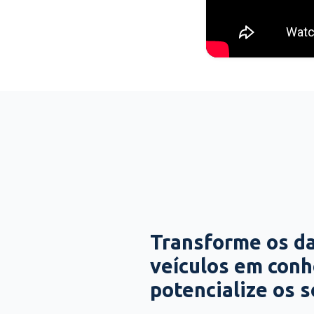
Transforme os d
veículos em con
potencialize os 