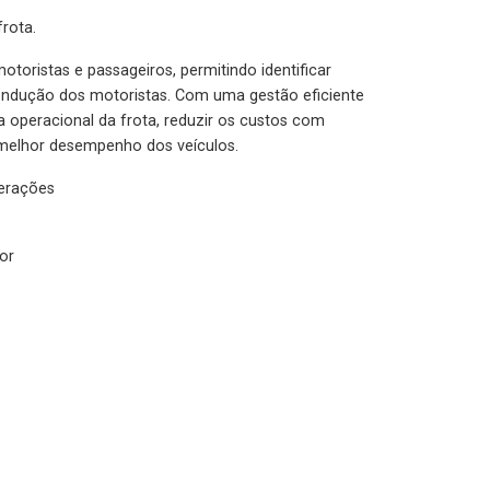
rota.
otoristas e passageiros, permitindo identificar
condução dos motoristas. Com uma gestão eficiente
ia operacional da frota, reduzir os custos com
melhor desempenho dos veículos.
lerações
or