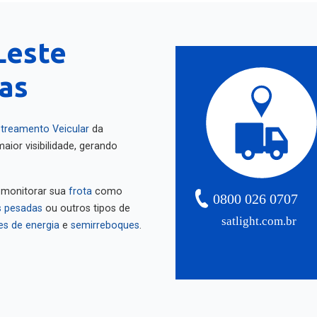
Leste
as
treamento Veicular
da
aior visibilidade, gerando
 monitorar sua
frota
como
0800 026 0707
 pesadas
ou outros tipos de
satlight.com.br
es de energia
e
semirreboques
.