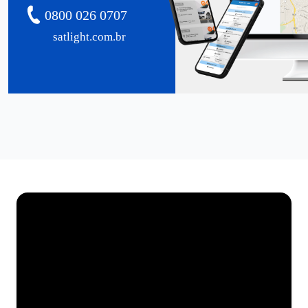
0800 026 0707
satlight.com.br