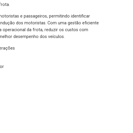
rota.
otoristas e passageiros, permitindo identificar
condução dos motoristas. Com uma gestão eficiente
ia operacional da frota, reduzir os custos com
melhor desempenho dos veículos.
lerações
or