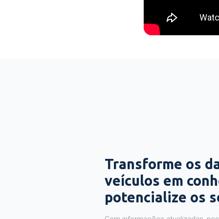
Transforme os d
veículos em con
potencialize os 