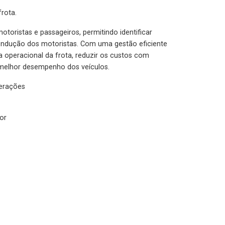
rota.
otoristas e passageiros, permitindo identificar
condução dos motoristas. Com uma gestão eficiente
ia operacional da frota, reduzir os custos com
melhor desempenho dos veículos.
lerações
or