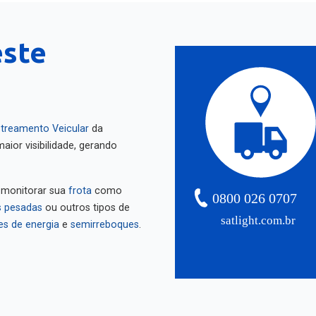
este
treamento Veicular
da
aior visibilidade, gerando
 monitorar sua
frota
como
0800 026 0707
 pesadas
ou outros tipos de
satlight.com.br
es de energia
e
semirreboques
.