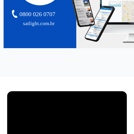
0800 026 0707
satlight.com.br