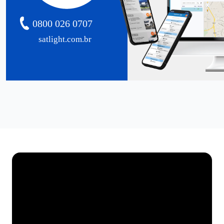
0800 026 0707
satlight.com.br