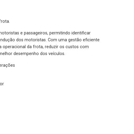
rota.
otoristas e passageiros, permitindo identificar
condução dos motoristas. Com uma gestão eficiente
ia operacional da frota, reduzir os custos com
melhor desempenho dos veículos.
lerações
or