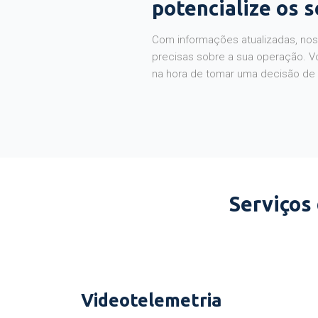
potencialize os 
Com informações atualizadas, noss
precisas sobre a sua operação. V
na hora de tomar uma decisão de
Serviços
Videotelemetria