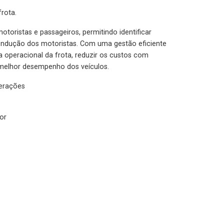
rota.
otoristas e passageiros, permitindo identificar
condução dos motoristas. Com uma gestão eficiente
ia operacional da frota, reduzir os custos com
melhor desempenho dos veículos.
lerações
or