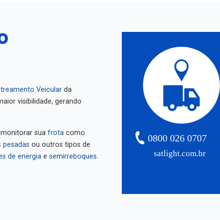
o
treamento Veicular
da
aior visibilidade, gerando
 monitorar sua
frota
como
0800 026 0707
 pesadas
ou outros tipos de
satlight.com.br
es de energia
e
semirreboques
.