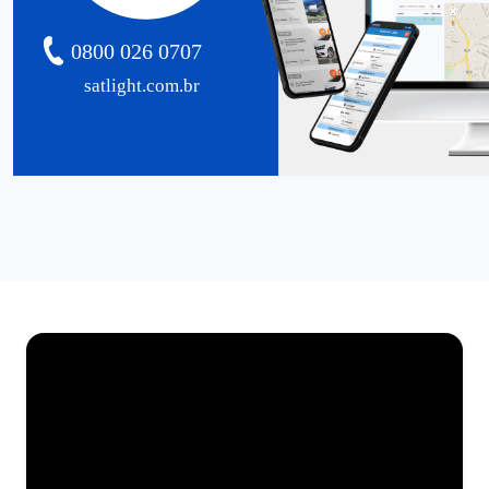
0800 026 0707
satlight.com.br