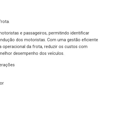
rota.
otoristas e passageiros, permitindo identificar
condução dos motoristas. Com uma gestão eficiente
ia operacional da frota, reduzir os custos com
melhor desempenho dos veículos.
lerações
or