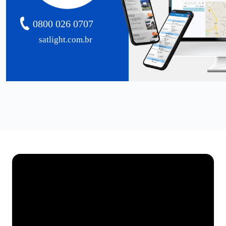
0800 026 0707
satlight.com.br