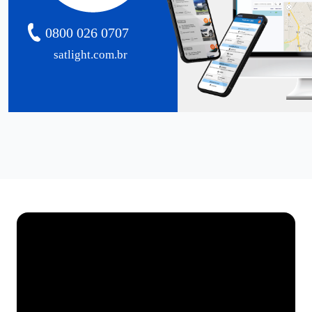
0800 026 0707
satlight.com.br