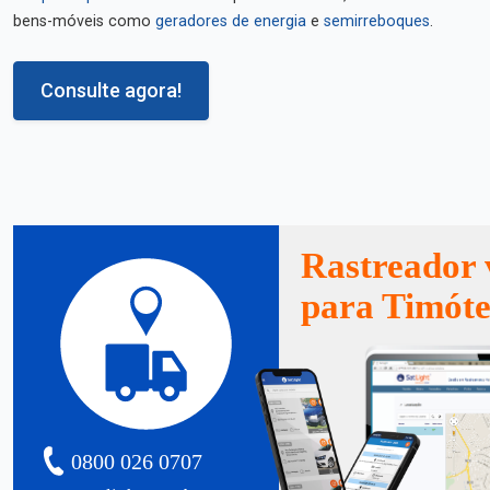
bens-móveis como
geradores de energia
e
semirreboques
.
Consulte agora!
Rastreador 
para Timót
0800 026 0707