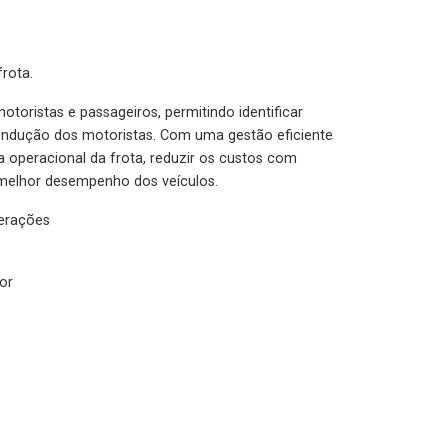
rota.
otoristas e passageiros, permitindo identificar
condução dos motoristas. Com uma gestão eficiente
ia operacional da frota, reduzir os custos com
melhor desempenho dos veículos.
lerações
or