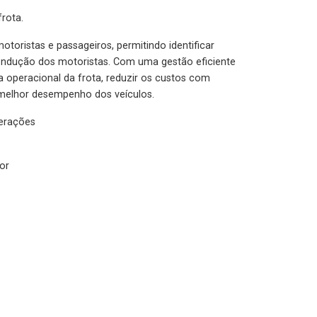
rota.
otoristas e passageiros, permitindo identificar
condução dos motoristas. Com uma gestão eficiente
ia operacional da frota, reduzir os custos com
melhor desempenho dos veículos.
lerações
or