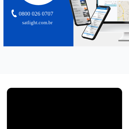
0800 026 0707
satlight.com.br