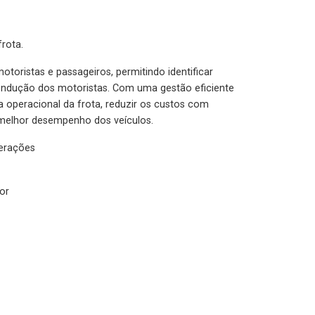
rota.
otoristas e passageiros, permitindo identificar
condução dos motoristas. Com uma gestão eficiente
ia operacional da frota, reduzir os custos com
melhor desempenho dos veículos.
lerações
or