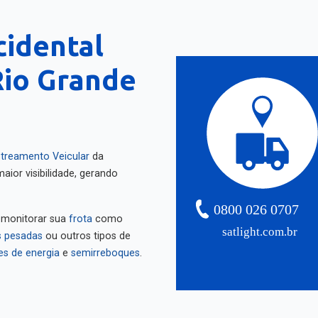
cidental
Rio Grande
treamento Veicular
da
aior visibilidade, gerando
0800 026 0707
 monitorar sua
frota
como
satlight.com.br
 pesadas
ou outros tipos de
es de energia
e
semirreboques
.