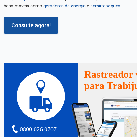
bens-móveis como
geradores de energia
e
semirreboques
.
Consulte agora!
Rastreador 
para Trabij
0800 026 0707