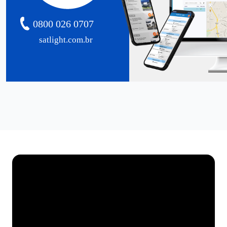
0800 026 0707
satlight.com.br