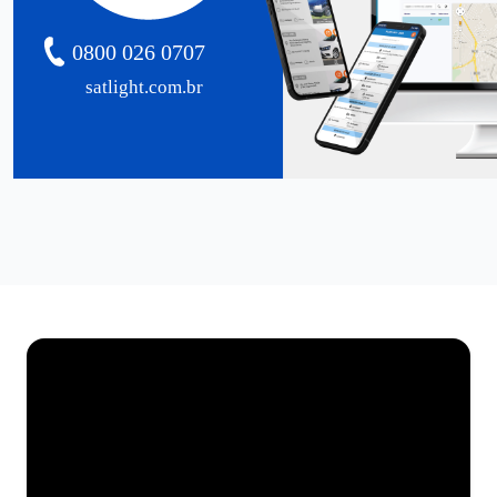
0800 026 0707
satlight.com.br