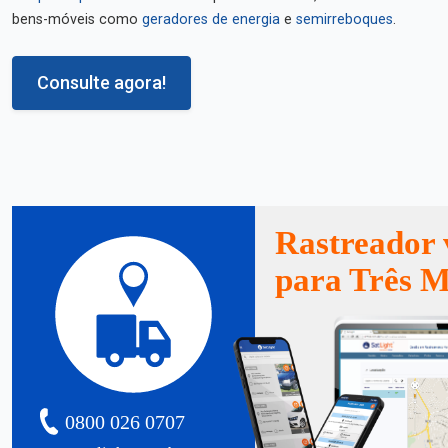
bens-móveis como
geradores de energia
e
semirreboques
.
Consulte agora!
Rastreador 
para Três M
0800 026 0707