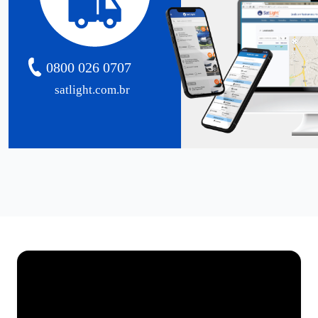
0800 026 0707
satlight.com.br