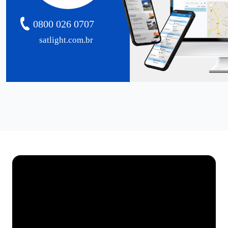
0800 026 0707
satlight.com.br