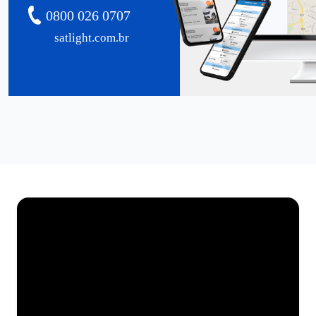
0800 026 0707
satlight.com.br