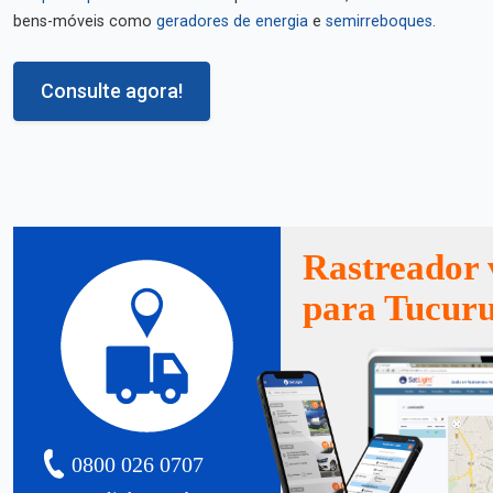
bens-móveis como
geradores de energia
e
semirreboques
.
Consulte agora!
Rastreador 
para Tucuru
0800 026 0707