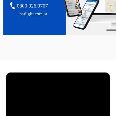
0800 026 0707
satlight.com.br