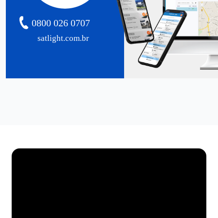
0800 026 0707
satlight.com.br