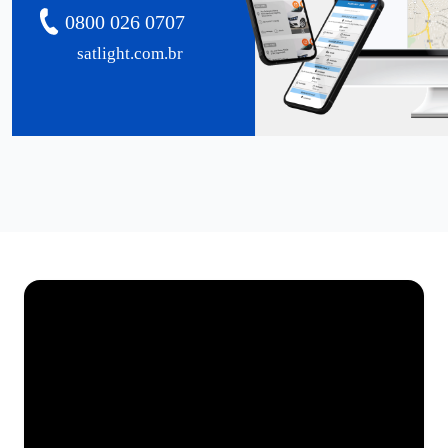
0800 026 0707
satlight.com.br