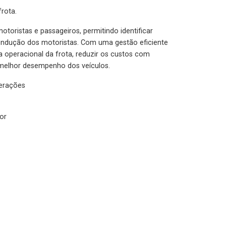
rota.
otoristas e passageiros, permitindo identificar
condução dos motoristas. Com uma gestão eficiente
ia operacional da frota, reduzir os custos com
melhor desempenho dos veículos.
lerações
or