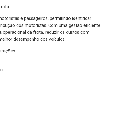
rota.
otoristas e passageiros, permitindo identificar
condução dos motoristas. Com uma gestão eficiente
ia operacional da frota, reduzir os custos com
melhor desempenho dos veículos.
lerações
or