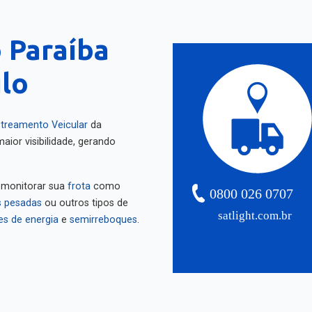
 Paraíba
ulo
treamento Veicular
da
aior visibilidade, gerando
 monitorar sua
frota
como
0800 026 0707
 pesadas
ou outros tipos de
satlight.com.br
es de energia
e
semirreboques
.