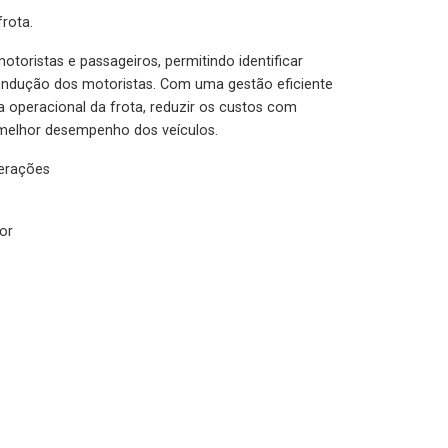
rota.
otoristas e passageiros, permitindo identificar
condução dos motoristas. Com uma gestão eficiente
ia operacional da frota, reduzir os custos com
melhor desempenho dos veículos.
lerações
or