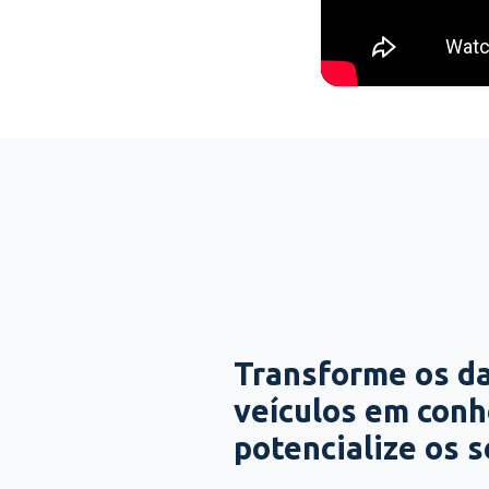
Transforme os d
veículos em con
potencialize os 