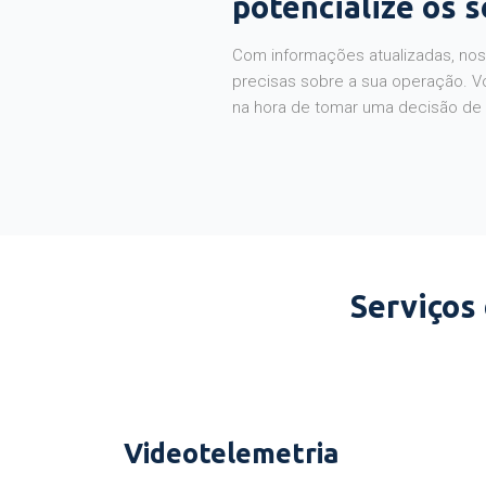
potencialize os 
Com informações atualizadas, noss
precisas sobre a sua operação. V
na hora de tomar uma decisão de
Serviços
Videotelemetria