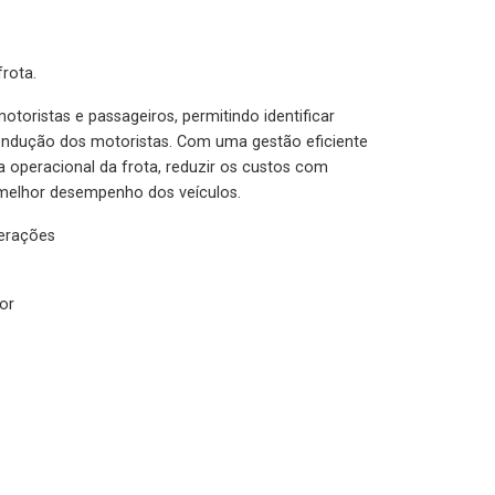
rota.
otoristas e passageiros, permitindo identificar
condução dos motoristas. Com uma gestão eficiente
ia operacional da frota, reduzir os custos com
melhor desempenho dos veículos.
lerações
or