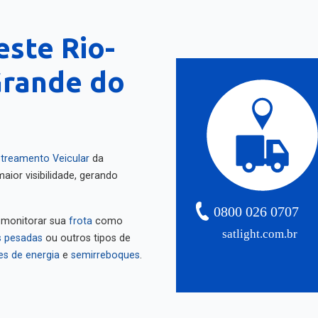
ste Rio-
Grande do
treamento Veicular
da
aior visibilidade, gerando
0800 026 0707
 monitorar sua
frota
como
satlight.com.br
 pesadas
ou outros tipos de
es de energia
e
semirreboques
.