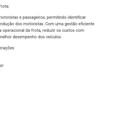
rota.
otoristas e passageiros, permitindo identificar
condução dos motoristas. Com uma gestão eficiente
ia operacional da frota, reduzir os custos com
melhor desempenho dos veículos.
lerações
or