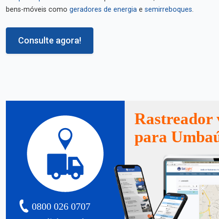
bens-móveis como
geradores de energia
e
semirreboques
.
Consulte agora!
Rastreador 
para Umba
0800 026 0707