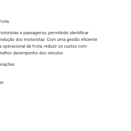
rota.
otoristas e passageiros, permitindo identificar
condução dos motoristas. Com uma gestão eficiente
ia operacional da frota, reduzir os custos com
melhor desempenho dos veículos.
lerações
or