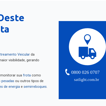
Oeste
nta
treamento Veicular
da
aior visibilidade, gerando
0800 026 0707
 monitorar sua
frota
como
satlight.com.br
 pesadas
ou outros tipos de
es de energia
e
semirreboques
.