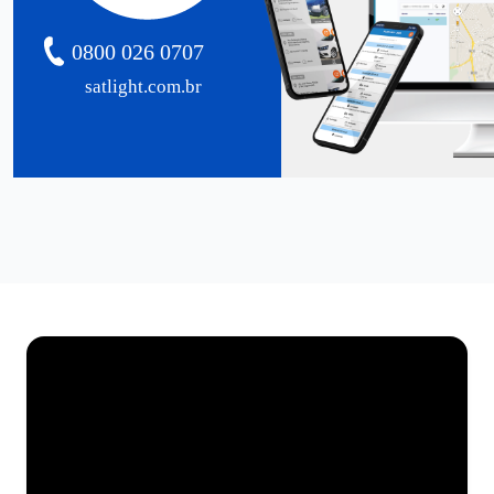
0800 026 0707
satlight.com.br