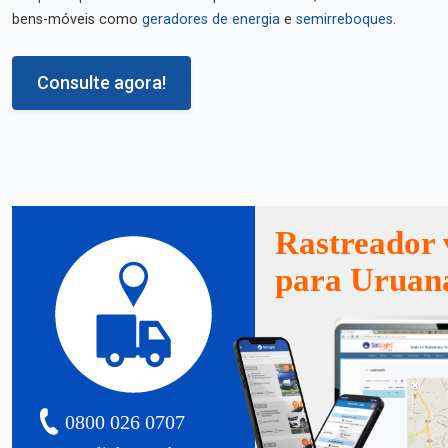
bens-móveis como
geradores de energia
e
semirreboques
.
Consulte agora!
Rastreador 
para Uruan
0800 026 0707