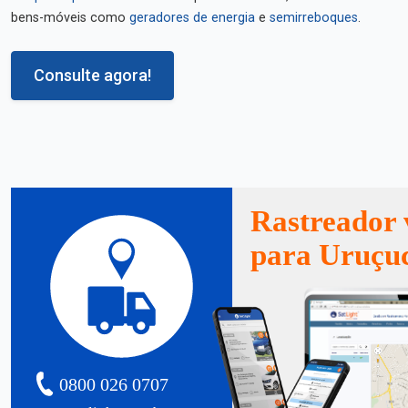
bens-móveis como
geradores de energia
e
semirreboques
.
Consulte agora!
Rastreador 
para Uruçu
0800 026 0707