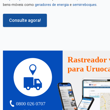
bens-móveis como
geradores de energia
e
semirreboques
.
Consulte agora!
Rastreador 
para Uruoc
0800 026 0707